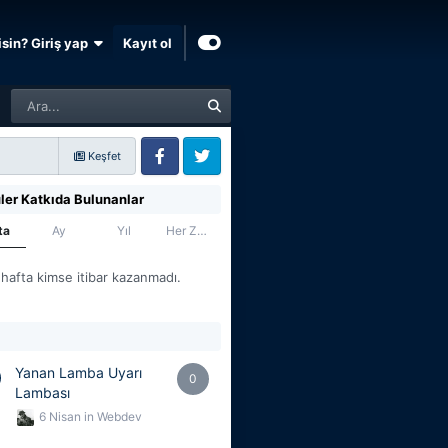
sin? Giriş yap
Kayıt ol
Keşfet
Facebook
Twitter
ler Katkıda Bulunanlar
ta
Ay
Yıl
Her Zaman
 hafta kimse itibar kazanmadı.
Yanan Lamba Uyarı
0
Lambası
6 Nisan
in
Webdev