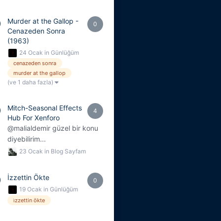
Murder at the Gallop -
0
Cenazeden Sonra
(1963)
24 Ocak
in
Günlüğüm
cenazeden sonra
murder at the gallop
(ve 1 daha fazla)
Mitch-Seasonal Effects
4
Hub For Xenforo
@malialdemir güzel bir konu
diyebilirim...
23 Ocak
in
Blog Sayfam
İzzettin Ökte
0
19 Ocak
in
Günlüğüm
i̇zzettin ökte