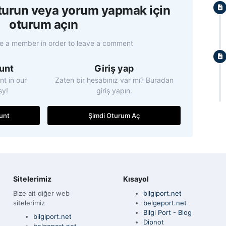
şturun veya yorum yapmak için
oturum açın
e a member in order to leave a comment
unt
Giriş yap
t in our
Zaten bir hesabınız var mı? Buradan
sy!
giriş yapın.
unt
Şimdi Oturum Aç
Sitelerimiz
Kısayol
Bize ait diğer web
bilgiport.net
sitelerimiz
belgeport.net
Bilgi Port - Blog
bilgiport.net
Dipnot
belgeport.net