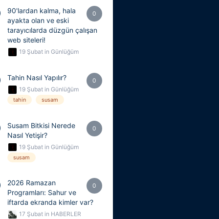
90'lardan kalma, hala
0
ayakta olan ve eski
tarayıcılarda düzgün çalışan
web siteleri!
19 Şubat
in
Günlüğüm
Tahin Nasıl Yapılır?
0
19 Şubat
in
Günlüğüm
tahin
susam
Susam Bitkisi Nerede
0
Nasıl Yetişir?
19 Şubat
in
Günlüğüm
susam
2026 Ramazan
0
Programları: Sahur ve
iftarda ekranda kimler var?
17 Şubat
in
HABERLER