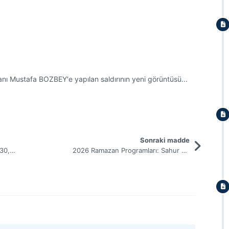
nı Mustafa BOZBEY'e yapılan saldırının yeni görüntüsü...
Sonraki madde
2025 enflasyonu TÜİK'e göre %30,9 ENAG'a göre %56,1
2026 Ramazan Programları: Sahur ve iftarda ekranda kimler var?