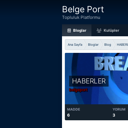
Belge Port
Topluluk Platformu
Bloglar
Kulüpler
Ana Sayfa
Bloglar
Blog
HABER
HABERLER
belgeport
MADDE
YORUM
6
3