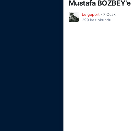
Mustafa BOZBEY'e s
belgeport
·
7 Ocak
399 kez okundu