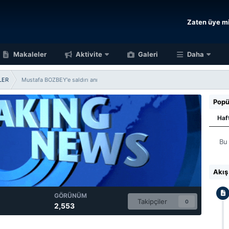
Zaten üye mi
Makaleler
Aktivite
Galeri
Daha
LER
Mustafa BOZBEY'e saldırı anı
Popü
Haf
Bu
Akış
GÖRÜNÜM
Takipçiler
0
2,553