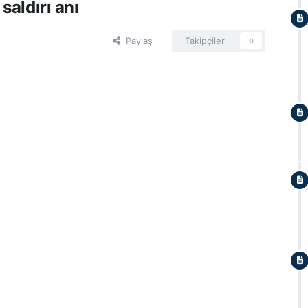
aldırı anı
Paylaş
Takipçiler
0