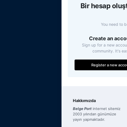
Bir hesap olu
You need to b
Create an acco
Sign up for a new accoun
community. It's ea
Register a new acco
Hakkımızda
Belge Port
internet sitemiz
2003 yılından günümüze
yayın yapmaktadır.