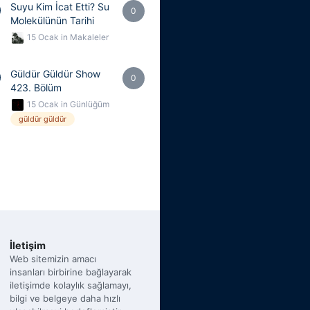
Suyu Kim İcat Etti? Su
0
Molekülünün Tarihi
15 Ocak
in
Makaleler
Güldür Güldür Show
0
423. Bölüm
15 Ocak
in
Günlüğüm
güldür güldür
İletişim
Web sitemizin amacı
insanları birbirine bağlayarak
iletişimde kolaylık sağlamayı,
bilgi ve belgeye daha hızlı